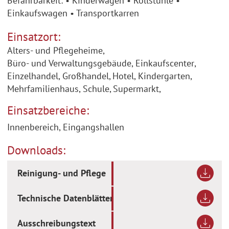
Befahrbarkeit: • Kinderwagen • Rollstühle •
Einkaufswagen • Transportkarren
Einsatzort:
Alters- und Pflegeheime
,
Büro- und Verwaltungsgebäude
,
Einkaufscenter
,
Einzelhandel
,
Großhandel
,
Hotel
,
Kindergarten
,
Mehrfamilienhaus
,
Schule
,
Supermarkt
,
Einsatzbereiche:
Innenbereich, Eingangshallen
Downloads:
Reinigung- und Pflege
Technische Datenblätter
Ausschreibungstext