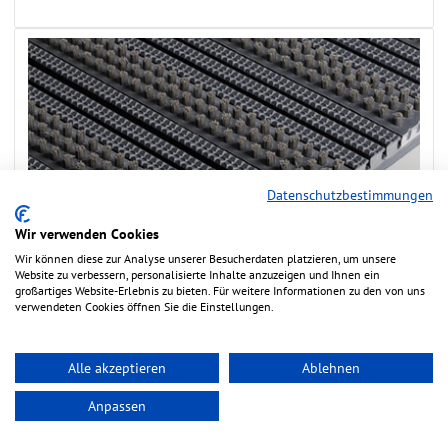
Datenschutzbestimmungen
STEHDRAUF FLEX-SERIE
Wir verwenden Cookies
extrem robuste Eingangsmatten mit Schwerlasten
Wir können diese zur Analyse unserer Besucherdaten platzieren, um unsere
befahrbar bei sehr dünner Materialstärke
Website zu verbessern, personalisierte Inhalte anzuzeigen und Ihnen ein
großartiges Website-Erlebnis zu bieten. Für weitere Informationen zu den von uns
verwendeten Cookies öffnen Sie die Einstellungen.
Produkte anzeigen
Alle akzeptieren
Ablehnen
Anpassen